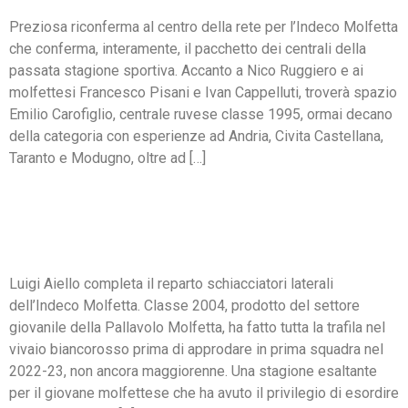
Preziosa riconferma al centro della rete per l’Indeco Molfetta
che conferma, interamente, il pacchetto dei centrali della
passata stagione sportiva. Accanto a Nico Ruggiero e ai
molfettesi Francesco Pisani e Ivan Cappelluti, troverà spazio
Emilio Carofiglio, centrale ruvese classe 1995, ormai decano
della categoria con esperienze ad Andria, Civita Castellana,
Taranto e Modugno, oltre ad […]
LUIGI AIELLO È UN NUOVO
GIOCATORE DELL’INDECO
MOLFETTA
Luigi Aiello completa il reparto schiacciatori laterali
dell’Indeco Molfetta. Classe 2004, prodotto del settore
giovanile della Pallavolo Molfetta, ha fatto tutta la trafila nel
vivaio biancorosso prima di approdare in prima squadra nel
2022-23, non ancora maggiorenne. Una stagione esaltante
per il giovane molfettese che ha avuto il privilegio di esordire