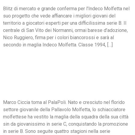
Blitz di mercato e grande conferma per l’Indeco Molfetta nel
suo progetto che vede affiancare i migliori giovani del
territorio a giocatori esperti per una difficilissima serie B. Il
centrale di San Vito dei Normanni, ormai barese d’adozione,
Nico Ruggiero, firma per i colori biancorossi e sarà al
secondo in maglia Indeco Molfetta. Classe 1994, […]
MARCO CICCIA BACK HOME:
SARÀ UN NUOVO
GIOCATORE DELL’INDECO
MOLFETTA
Marco Ciccia torna al PalaPoli. Nato e cresciuto nel florido
settore giovanile della Pallavolo Molfetta, lo schiacciatore
molfettese ha vestito la maglia della squadra della sua città
sin da giovanissimo in serie C, conquistando la promozione
in serie B. Sono seguite quattro stagioni nella serie