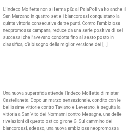
L’Indeco Molfetta non si ferma più: al PalaPoli va ko anche il
San Marzano in quattro set e i biancorossi conquistano la
quinta vittoria consecutiva da tre punti. Contro l’ambiziosa
neopromossa campana, reduce da una serie positiva di sei
successi che l’avevano condotta fino al sesto posto in
classifica, c’è bisogno della miglior versione dei […]
UNA NUOVA SUPERSFIDA
AL PALAPOLI: L’INDECO
MOLFETTA SFIDA SAN
MARZANO
Una nuova supersfida attende l’Indeco Molfetta di mister
Castellaneta. Dopo un marzo sensazionale, condito con le
bellissime vittorie contro Taviano e Leverano, è seguita la
vittoria a San Vito dei Normanni contro Mesagne, una delle
rivelazioni di questo ostico girone G. Sul cammino dei
biancorossi, adesso, una nuova ambiziosa neopromossa: