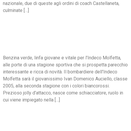
nazionale, due di queste agli ordini di coach Castellaneta,
culminate […]
IL FUTURO È QUI: IVAN
AUCIELLO CONFERMATO IN
CASA INDECO MOLFETTA
Benzina verde, linfa giovane e vitale per l’Indeco Molfetta,
alle porte di una stagione sportiva che si prospetta parecchio
interessante e ricca di novità. Il bombardiere dell’Indeco
Molfetta sarà il giovanissimo Ivan Domenico Auciello, classe
2005, alla seconda stagione con i colori biancorossi.
Prezioso jolly d’attacco, nasce come schiacciatore, ruolo in
cui viene impiegato nella […]
L’INDECO MOLFETTA NON
SI FERMA PIÙ: BATTUTO
ANCHE IL SAN MARZANO