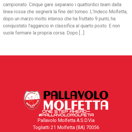
campionato. Cinque gare separano i quattordici team dalla
linea rossa che segnerà la fine del torneo. L’Indeco Molfetta,
dopo un marzo molto intenso che ha fruttato 9 punti, ha
conquistato l’aggancio in classifica al quarto posto. E non
vuole fermare la propria corsa. Dopo […]
←
precedente
Successivo
→
ONE STEP AHEAD—
#PALLAVOLOMOLFETA
Pallavolo Molfetta A.S.D.Via
Togliatti 21 Molfetta (BA) 70056