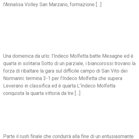
l’Annalisa Volley San Marzano, formazione […]
UNA DOMENICA DA URLO:
L’INDECO MOLFETTA
BATTE MESAGNE ED È
QUARTA IN SOLITARIA
Una domenica da urlo: l’Indeco Molfetta batte Mesagne ed è
quarta in solitaria Sotto di un parziale, i biancorossi trovano la
forza di ribaltare la gara sul difficile campo di San Vito dei
Normanni: termina 3-1 per l’Indeco Molfetta che supera
Leverano in classifica ed è quarta L’Indeco Molfetta
conquista la quarta vittoria da tre […]
PARTE IL RUSH FINALE:
L’INDECO MOLFETTA A
CASA DEL MESAGNE
Parte il rush finale che condurrà alla fine di un entusiasmante