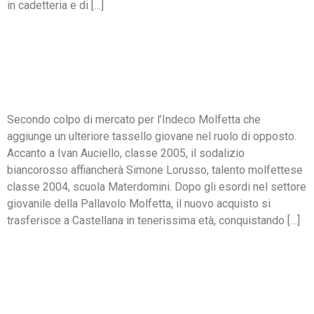
in cadetteria e di […]
UN GIOVANE DI TALENTO
PER L’INDECO MOLFETTA:
FIRMA SIMONE LORUSSO
Secondo colpo di mercato per l’Indeco Molfetta che
aggiunge un ulteriore tassello giovane nel ruolo di opposto.
Accanto a Ivan Auciello, classe 2005, il sodalizio
biancorosso affiancherà Simone Lorusso, talento molfettese
classe 2004, scuola Materdomini. Dopo gli esordi nel settore
giovanile della Pallavolo Molfetta, il nuovo acquisto si
trasferisce a Castellana in tenerissima età, conquistando […]
COLPO AL CENTRO PER
L’INDECO: RUGGIERO SARÀ
ANCORA BIANCOROSSO