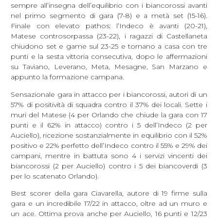
sempre all’insegna dell’equilibrio con i biancorossi avanti
nel primo segmento di gara (7-8) e a metà set (15-16).
Finale con elevato pathos: l’Indeco è avanti (20-21),
Matese controsorpassa (23-22), i ragazzi di Castellaneta
chiudono set e game sul 23-25 e tornano a casa con tre
punti e la sesta vittoria consecutiva, dopo le affermazioni
su Taviano, Leverano, Meta, Mesagne, San Marzano e
appunto la formazione campana.
Sensazionale gara in attacco per i biancorossi, autori di un
57% di positività di squadra contro il 37% dei locali. Sette i
muri del Matese (4 per Orlando che chiude la gara con 17
punti e il 62% in attacco) contro i 5 dell’Indeco (2 per
Auciello), ricezione sostanzialmente in equilibrio con il 52%
positivo e 22% perfetto dell’Indeco contro il 55% e 29% dei
campani, mentre in battuta sono 4 i servizi vincenti dei
biancorossi (2 per Auciello) contro i 5 dei biancoverdi (3
per lo scatenato Orlando).
Best scorer della gara Ciavarella, autore di 19 firme sulla
gara e un incredibile 17/22 in attacco, oltre ad un muro e
un ace. Ottima prova anche per Auciello, 16 punti e 12/23