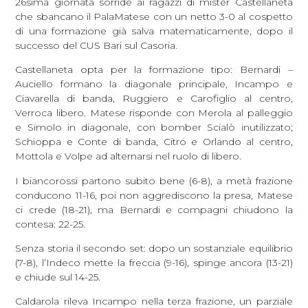
26sima giornata sorride ai ragazzi di mister Castellaneta
che sbancano il PalaMatese con un netto 3-0 al cospetto
di una formazione già salva matematicamente, dopo il
successo del CUS Bari sul Casoria.
Castellaneta opta per la formazione tipo: Bernardi –
Auciello formano la diagonale principale, Incampo e
Ciavarella di banda, Ruggiero e Carofiglio al centro,
Verroca libero. Matese risponde con Merola al palleggio
e Simolo in diagonale, con bomber Scialò inutilizzato;
Schioppa e Conte di banda, Citro e Orlando al centro,
Mottola e Volpe ad alternarsi nel ruolo di libero.
I biancorossi partono subito bene (6-8), a metà frazione
conducono 11-16, poi non aggrediscono la presa, Matese
ci crede (18-21), ma Bernardi e compagni chiudono la
contesa: 22-25.
Senza storia il secondo set: dopo un sostanziale equilibrio
(7-8), l’Indeco mette la freccia (9-16), spinge ancora (13-21)
e chiude sul 14-25.
Caldarola rileva Incampo nella terza frazione, un parziale