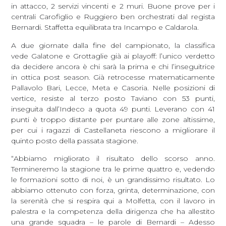
in attacco, 2 servizi vincenti e 2 muri. Buone prove per i
centrali Carofiglio e Ruggiero ben orchestrati dal regista
Bernardi. Staffetta equilibrata tra Incampo e Caldarola.
A due giornate dalla fine del campionato, la classifica
vede Galatone e Grottaglie già ai playoff: l’unico verdetto
da decidere ancora è chi sarà la prima e chi l’inseguitrice
in ottica post season. Già retrocesse matematicamente
Pallavolo Bari, Lecce, Meta e Casoria. Nelle posizioni di
vertice, resiste al terzo posto Taviano con 53 punti,
inseguita dall’Indeco a quota 49 punti. Leverano con 41
punti è troppo distante per puntare alle zone altissime,
per cui i ragazzi di Castellaneta riescono a migliorare il
quinto posto della passata stagione.
“Abbiamo migliorato il risultato dello scorso anno.
Termineremo la stagione tra le prime quattro e, vedendo
le formazioni sotto di noi, è un grandissimo risultato. Lo
abbiamo ottenuto con forza, grinta, determinazione, con
la serenità che si respira qui a Molfetta, con il lavoro in
palestra e la competenza della dirigenza che ha allestito
una grande squadra – le parole di Bernardi – Adesso