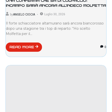
UNA CONFERMA CHE SA DI COLPACCIO:
INCAMPO SARÀ ANCORA ALL’INDECO MOLFETTA
Luglio 30, 2026
by
ANGELO CIOCIA
Il forte schiacciatore altamurano sarà ancora biancorosso
dopo una stagione tra i top di reparto: “Ho scelto
Molfetta per il...
0
READ MORE