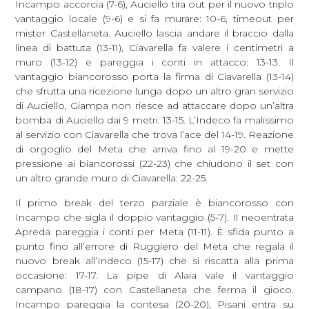
Incampo accorcia (7-6), Auciello tira out per il nuovo triplo
vantaggio locale (9-6) e si fa murare: 10-6, timeout per
mister Castellaneta. Auciello lascia andare il braccio dalla
linea di battuta (13-11), Ciavarella fa valere i centimetri a
muro (13-12) e pareggia i conti in attacco: 13-13. Il
vantaggio biancorosso porta la firma di Ciavarella (13-14)
che sfrutta una ricezione lunga dopo un altro gran servizio
di Auciello, Giampa non riesce ad attaccare dopo un’altra
bomba di Auciello dai 9 metri: 13-15. L’Indeco fa malissimo
al servizio con Ciavarella che trova l’ace del 14-19. Reazione
di orgoglio del Meta che arriva fino al 19-20 e mette
pressione ai biancorossi (22-23) che chiudono il set con
un altro grande muro di Ciavarella: 22-25.
Il primo break del terzo parziale è biancorosso con
Incampo che sigla il doppio vantaggio (5-7). Il neoentrata
Apreda pareggia i conti per Meta (11-11). È sfida punto a
punto fino all’errore di Ruggiero del Meta che regala il
nuovo break all’Indeco (15-17) che si riscatta alla prima
occasione: 17-17. La pipe di Alaia vale il vantaggio
campano (18-17) con Castellaneta che ferma il gioco.
Incampo pareggia la contesa (20-20), Pisani entra su