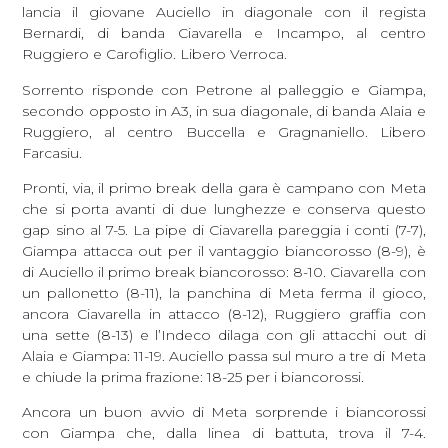
lancia il giovane Auciello in diagonale con il regista
Bernardi, di banda Ciavarella e Incampo, al centro
Ruggiero e Carofiglio. Libero Verroca.
Sorrento risponde con Petrone al palleggio e Giampa,
secondo opposto in A3, in sua diagonale, di banda Alaia e
Ruggiero, al centro Buccella e Gragnaniello. Libero
Farcasiu.
Pronti, via, il primo break della gara è campano con Meta
che si porta avanti di due lunghezze e conserva questo
gap sino al 7-5. La pipe di Ciavarella pareggia i conti (7-7),
Giampa attacca out per il vantaggio biancorosso (8-9), è
di Auciello il primo break biancorosso: 8-10. Ciavarella con
un pallonetto (8-11), la panchina di Meta ferma il gioco,
ancora Ciavarella in attacco (8-12), Ruggiero graffia con
una sette (8-13) e l’Indeco dilaga con gli attacchi out di
Alaia e Giampa: 11-19. Auciello passa sul muro a tre di Meta
e chiude la prima frazione: 18-25 per i biancorossi.
Ancora un buon avvio di Meta sorprende i biancorossi
con Giampa che, dalla linea di battuta, trova il 7-4.