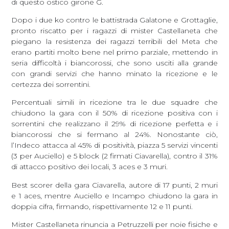
di questo ostico girone G.
Dopo i due ko contro le battistrada Galatone e Grottaglie,
pronto riscatto per i ragazzi di mister Castellaneta che
piegano la resistenza dei ragazzi terribili del Meta che
erano partiti molto bene nel primo parziale, mettendo in
seria difficoltà i biancorossi, che sono usciti alla grande
con grandi servizi che hanno minato la ricezione e le
certezza dei sorrentini.
Percentuali simili in ricezione tra le due squadre che
chiudono la gara con il 50% di ricezione positiva con i
sorrentini che realizzano il 29% di ricezione perfetta e i
biancorossi che si fermano al 24%. Nonostante ciò,
l’Indeco attacca al 45% di positività, piazza 5 servizi vincenti
(3 per Auciello) e 5 block (2 firmati Ciavarella), contro il 31%
di attacco positivo dei locali, 3 aces e 3 muri.
Best scorer della gara Ciavarella, autore di 17 punti, 2 muri
e 1 aces, mentre Auciello e Incampo chiudono la gara in
doppia cifra, firmando, rispettivamente 12 e 11 punti.
Mister Castellaneta rinuncia a Petruzzelli per noie fisiche e